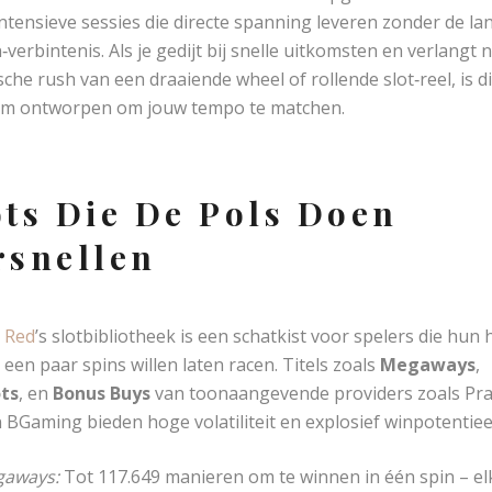
ntensieve sessies die directe spanning leveren zonder de la
‑verbintenis. Als je gedijt bij snelle uitkomsten en verlangt 
sche rush van een draaiende wheel of rollende slot‑reel, is di
rm ontworpen om jouw tempo te matchen.
ots Die De Pols Doen
rsnellen
 Red
’s slotbibliotheek is een schatkist voor spelers die hun h
 een paar spins willen laten racen. Titels zoals
Megaways
,
ts
, en
Bonus Buys
van toonaangevende providers zoals Pr
n BGaming bieden hoge volatiliteit en explosief winpotentiee
aways:
Tot 117.649 manieren om te winnen in één spin – elk