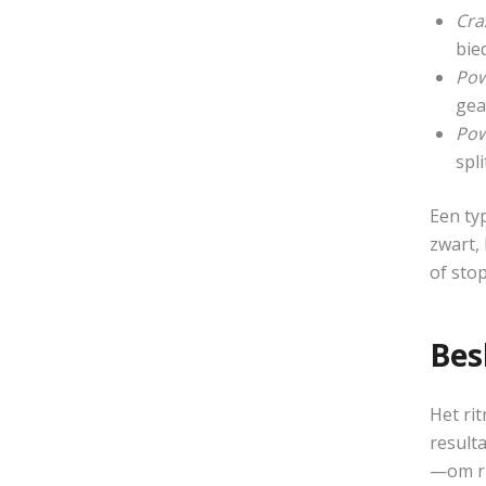
Cra
bied
Pow
gea
Pow
spl
Een ty
zwart,
of sto
Bes
Het rit
resulta
—om ri