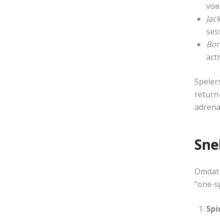
voe
Jac
sess
Bon
act
Speler
return
adrenal
Sne
Omdat 
“one‑s
Spi