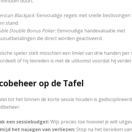
 minuten duurt.
rican Blackjack:
Eenvoudige regels met snelle beslissingen
 en stand.
ble Double Bonus Poker:
Eenvoudige handevaluatie met
usuitbetalingen die direct worden geactiveerd.
ische speler stelt misschien een limiet van drie handen per 
ordeelt of hij tevreden is met de uitkomst voordat hij verder
icobeheer op de Tafel
utel tot het binnen de korte sessie houden is gedisciplineerd
llbeheer:
k een sessiebudget:
Wijs precies toe hoeveel je wilt uitge
mijd het najagen van verliezen:
Stop na het bereiken van