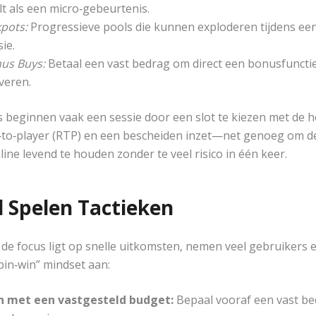
lt als een micro‑gebeurtenis.
kpots:
Progressieve pools die kunnen exploderen tijdens ee
ie.
us Buys:
Betaal een vast bedrag om direct een bonusfunctie
iveren.
s beginnen vaak een sessie door een slot te kiezen met de 
‑to‑player (RTP) en een bescheiden inzet—net genoeg om d
ine levend te houden zonder te veel risico in één keer.
l Spelen Tactieken
de focus ligt op snelle uitkomsten, nemen veel gebruikers 
pin‑win” mindset aan:
n met een vastgesteld budget:
Bepaal vooraf een vast b