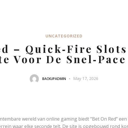
UNCATEGORIZED
d – Quick‑Fire Slot
te Voor De Snel‑Pace
May 17, 2026
BACKUPADMIN
ontembare wereld van online gaming biedt “Bet On Red” een
errein waar elke seconde telt. De site is opgebouwd rond kor