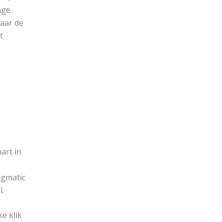
nge
naar de
t
art in
agmatic
l.
e klik