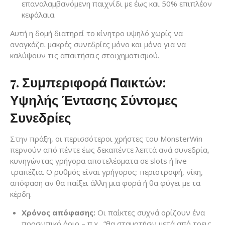
επαναλαμβανόμενη παιχνίδι με έως και 50% επιπλέον
κεφάλαια.
Αυτή η δομή διατηρεί το κίνητρο υψηλό χωρίς να
αναγκάζει μακρές συνεδρίες μόνο και μόνο για να
καλύψουν τις απαιτήσεις στοιχηματισμού.
7. Συμπεριφορά Παικτών:
Υψηλής Έντασης Σύντομες
Συνεδρίες
Στην πράξη, οι περισσότεροι χρήστες του MonsterWin
περνούν από πέντε έως δεκαπέντε λεπτά ανά συνεδρία,
κυνηγώντας γρήγορα αποτελέσματα σε slots ή live
τραπέζια. Ο ρυθμός είναι γρήγορος: περιστροφή, νίκη,
απόφαση αν θα παίξει άλλη μια φορά ή θα φύγει με τα
κέρδη.
Χρόνος απόφασης:
Οι παίκτες συχνά ορίζουν ένα
προσωπικό όριο – π.χ., “θα σταματήσω μετά από τρεις