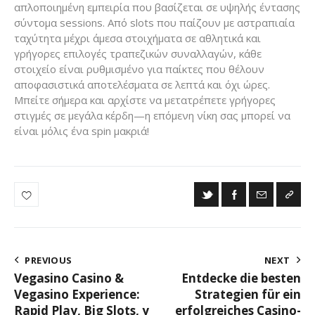
απλοποιημένη εμπειρία που βασίζεται σε υψηλής έντασης
σύντομα sessions. Από slots που παίζουν με αστραπιαία
ταχύτητα μέχρι άμεσα στοιχήματα σε αθλητικά και
γρήγορες επιλογές τραπεζικών συναλλαγών, κάθε
στοιχείο είναι ρυθμισμένο για παίκτες που θέλουν
αποφασιστικά αποτελέσματα σε λεπτά και όχι ώρες.
Μπείτε σήμερα και αρχίστε να μετατρέπετε γρήγορες
στιγμές σε μεγάλα κέρδη—η επόμενη νίκη σας μπορεί να
είναι μόλις ένα spin μακριά!
Post
PREVIOUS
NEXT
Vegasino Casino &
Entdecke die besten
Navigation
Vegasino Experience:
Strategien für ein
Rapid Play, Big Slots, y
erfolgreiches Casino-