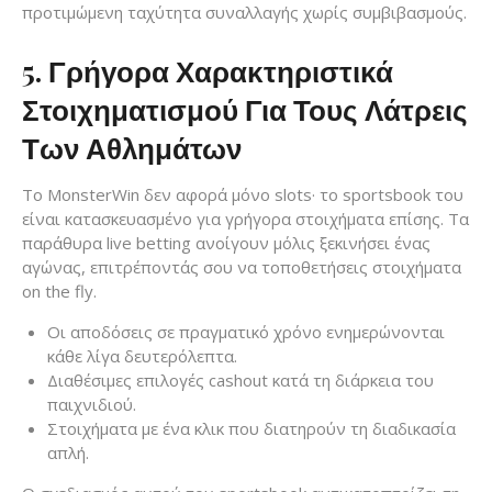
προτιμώμενη ταχύτητα συναλλαγής χωρίς συμβιβασμούς.
5. Γρήγορα Χαρακτηριστικά
Στοιχηματισμού Για Τους Λάτρεις
Των Αθλημάτων
Το MonsterWin δεν αφορά μόνο slots· το sportsbook του
είναι κατασκευασμένο για γρήγορα στοιχήματα επίσης. Τα
παράθυρα live betting ανοίγουν μόλις ξεκινήσει ένας
αγώνας, επιτρέποντάς σου να τοποθετήσεις στοιχήματα
on the fly.
Οι αποδόσεις σε πραγματικό χρόνο ενημερώνονται
κάθε λίγα δευτερόλεπτα.
Διαθέσιμες επιλογές cashout κατά τη διάρκεια του
παιχνιδιού.
Στοιχήματα με ένα κλικ που διατηρούν τη διαδικασία
απλή.