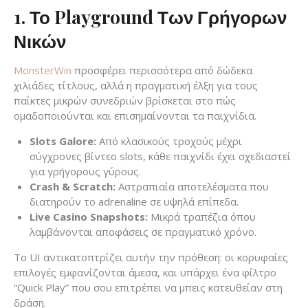
1. Το Playground Των Γρήγορων
Νικών
MonsterWin
προσφέρει περισσότερα από δώδεκα
χιλιάδες τίτλους, αλλά η πραγματική έλξη για τους
παίκτες μικρών συνεδριών βρίσκεται στο πώς
ομαδοποιούνται και επισημαίνονται τα παιχνίδια.
Slots Galore:
Από κλασικούς τροχούς μέχρι
σύγχρονες βίντεο slots, κάθε παιχνίδι έχει σχεδιαστεί
για γρήγορους γύρους.
Crash & Scratch:
Αστραπιαία αποτελέσματα που
διατηρούν το adrenaline σε υψηλά επίπεδα.
Live Casino Snapshots:
Μικρά τραπέζια όπου
λαμβάνονται αποφάσεις σε πραγματικό χρόνο.
Το UI αντικατοπτρίζει αυτήν την πρόθεση: οι κορυφαίες
επιλογές εμφανίζονται άμεσα, και υπάρχει ένα φίλτρο
“Quick Play” που σου επιτρέπει να μπεις κατευθείαν στη
δράση.