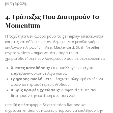
με τη δράση.
4. Τράπεζες Που Διατηρούν Το
Momentum
Η ταχύτητα δεν αφορά μόνο το gameplay· επεκτείνεται
και στις καταθέσεις και αναλήψεις. Μια μεγάλη γκάμα
επιλογών πληρωμής – Visa, Mastercard, Skrill, Neteller,
crypto wallets – σημαίνει ότι μπορείτε να
χρηματοδοτήσετε τον λογαριασμό σας σε δευτερόλεπτα.
Άμεσες καταθέσεις:
Οι συναλλαγές με crypto
επιβεβαιώνονται σε λίγα λεπτά.
Γρήγορες αναλήψεις:
Ελάχιστη πληρωμή εντός 24
ωρών σε περισσότερες μεθόδους.
Χωρίς κρυφές χρεώσεις:
Διαφανείς τιμές που
διατηρούν την εστίαση στο παιχνίδι.
Επειδή η πλατφόρμα δέχεται τόσο fiat όσο και
cryptocurrencies, οι παίκτες μπορούν να επιλέξουν την