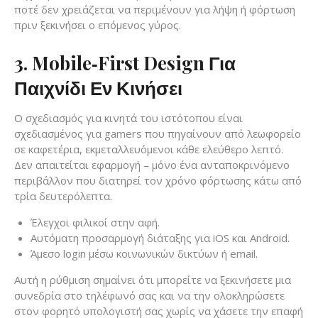
ποτέ δεν χρειάζεται να περιμένουν για λήψη ή φόρτωση
πριν ξεκινήσει ο επόμενος γύρος.
3. Mobile‑First Design Για
Παιχνίδι Εν Κινήσει
Ο σχεδιασμός για κινητά του ιστότοπου είναι
σχεδιασμένος για gamers που πηγαίνουν από λεωφορείο
σε καφετέρια, εκμεταλλευόμενοι κάθε ελεύθερο λεπτό.
Δεν απαιτείται εφαρμογή – μόνο ένα ανταποκρινόμενο
περιβάλλον που διατηρεί τον χρόνο φόρτωσης κάτω από
τρία δευτερόλεπτα.
Έλεγχοι φιλικοί στην αφή.
Αυτόματη προσαρμογή διάταξης για iOS και Android.
Άμεσο login μέσω κοινωνικών δικτύων ή email.
Αυτή η ρύθμιση σημαίνει ότι μπορείτε να ξεκινήσετε μια
συνεδρία στο τηλέφωνό σας και να την ολοκληρώσετε
στον φορητό υπολογιστή σας χωρίς να χάσετε την επαφή