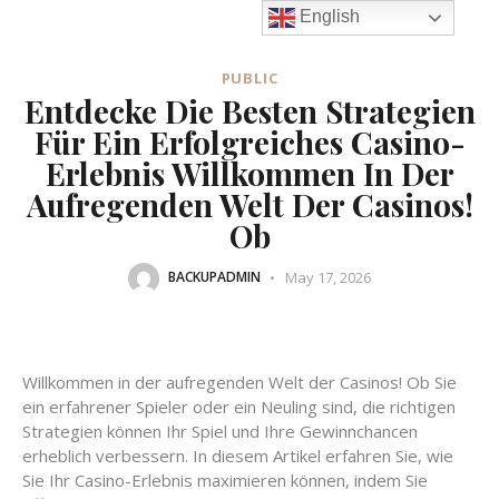
English
PUBLIC
Entdecke Die Besten Strategien
Für Ein Erfolgreiches Casino-
Erlebnis Willkommen In Der
Aufregenden Welt Der Casinos!
Ob
May 17, 2026
BACKUPADMIN
Willkommen in der aufregenden Welt der Casinos! Ob Sie
ein erfahrener Spieler oder ein Neuling sind, die richtigen
Strategien können Ihr Spiel und Ihre Gewinnchancen
erheblich verbessern. In diesem Artikel erfahren Sie, wie
Sie Ihr Casino-Erlebnis maximieren können, indem Sie