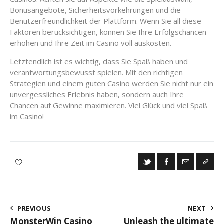
Bonusangebote, Sicherheitsvorkehrungen und die
Benutzerfreundlichkeit der Plattform. Wenn Sie all diese
Faktoren berücksichtigen, können Sie Ihre Erfolgschancen
erhöhen und Ihre Zeit im Casino voll auskosten.
Letztendlich ist es wichtig, dass Sie Spaß haben und
verantwortungsbewusst spielen. Mit den richtigen
Strategien und einem guten Casino werden Sie nicht nur ein
unvergessliches Erlebnis haben, sondern auch Ihre
Chancen auf Gewinne maximieren. Viel Glück und viel Spaß
im Casino!
Post
PREVIOUS
NEXT
MonsterWin Casino
Unleash the ultimate