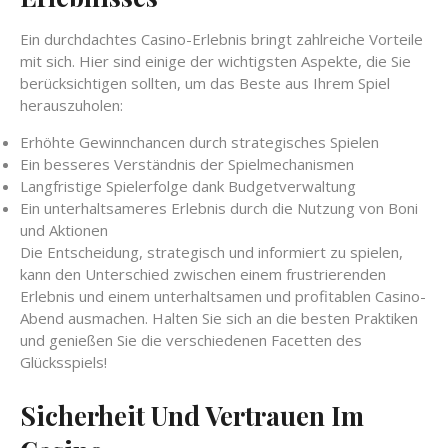
Ein durchdachtes Casino-Erlebnis bringt zahlreiche Vorteile
mit sich. Hier sind einige der wichtigsten Aspekte, die Sie
berücksichtigen sollten, um das Beste aus Ihrem Spiel
herauszuholen:
Erhöhte Gewinnchancen durch strategisches Spielen
Ein besseres Verständnis der Spielmechanismen
Langfristige Spielerfolge dank Budgetverwaltung
Ein unterhaltsameres Erlebnis durch die Nutzung von Boni
und Aktionen
Die Entscheidung, strategisch und informiert zu spielen,
kann den Unterschied zwischen einem frustrierenden
Erlebnis und einem unterhaltsamen und profitablen Casino-
Abend ausmachen. Halten Sie sich an die besten Praktiken
und genießen Sie die verschiedenen Facetten des
Glücksspiels!
Sicherheit Und Vertrauen Im