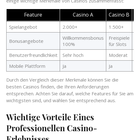
einige wichtige Merkmale von Casinos zusammenfasst:
Feature
Casino A
Casino B
C
Spielangebot
2.000+
1.500+
2.
Willkommensbonus
Freispiele
VI
Bonusangebote
100%
für Slots
P
Benutzerfreundlichkeit
Sehr hoch
Moderat
Ei
Mobile Plattform
Ja
Ja
Ne
Durch den Vergleich dieser Merkmale können Sie die
besten Casinos finden, die Ihren Anforderungen
entsprechen. Achten Sie darauf, welche Features für Sie am
wichtigsten sind, und wählen Sie entsprechend aus.
Wichtige Vorteile Eines
Professionellen Casino-
Erlebnisses