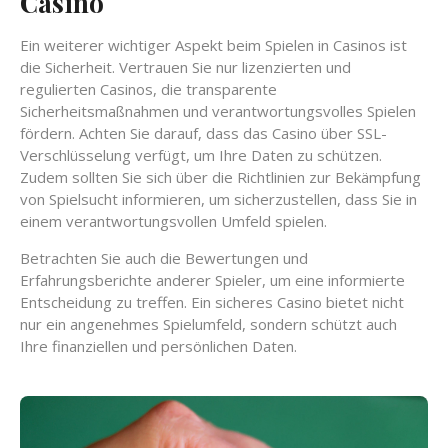
Casino
Ein weiterer wichtiger Aspekt beim Spielen in Casinos ist
die Sicherheit. Vertrauen Sie nur lizenzierten und
regulierten Casinos, die transparente
Sicherheitsmaßnahmen und verantwortungsvolles Spielen
fördern. Achten Sie darauf, dass das Casino über SSL-
Verschlüsselung verfügt, um Ihre Daten zu schützen.
Zudem sollten Sie sich über die Richtlinien zur Bekämpfung
von Spielsucht informieren, um sicherzustellen, dass Sie in
einem verantwortungsvollen Umfeld spielen.
Betrachten Sie auch die Bewertungen und
Erfahrungsberichte anderer Spieler, um eine informierte
Entscheidung zu treffen. Ein sicheres Casino bietet nicht
nur ein angenehmes Spielumfeld, sondern schützt auch
Ihre finanziellen und persönlichen Daten.