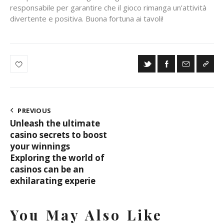
responsabile per garantire che il gioco rimanga un’attività
divertente e positiva. Buona fortuna ai tavoli!
Post
PREVIOUS
Unleash the ultimate
Navigation
casino secrets to boost
your winnings
Exploring the world of
casinos can be an
exhilarating experie
You May Also Like