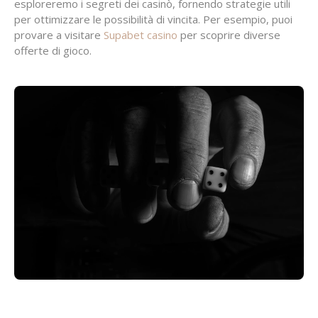
esploreremo i segreti dei casinò, fornendo strategie utili
per ottimizzare le possibilità di vincita. Per esempio, puoi
provare a visitare
Supabet casino
per scoprire diverse
offerte di gioco.