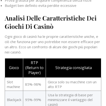
Prova gratuita per acquisire competenza senza rischi
Budget ben definito evita perdite eccessive
Analisi Delle Caratteristiche Dei
Giochi Di Casinò
Ogni gioco di casinò ha le proprie caratteristiche uniche, e
ciò che funziona per uno potrebbe non essere efficace per
un altro. Ecco un confronto di alcuni dei giochi più popolari
nei casinò.
RTP
Gioco
(Return to
Strategia consigliata
Player)
Slot
Gioca solo su macchine con un
85%-98%
machine
alto RTP
Usa la strategia di base per
Blackjack
95%-99%
minimizzare il vantaggio del
casinò